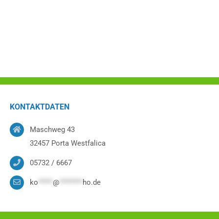
KONTAKTDATEN
Maschweg 43
32457 Porta Westfalica
05732 / 6667
ko
*****
@
********
ho.de