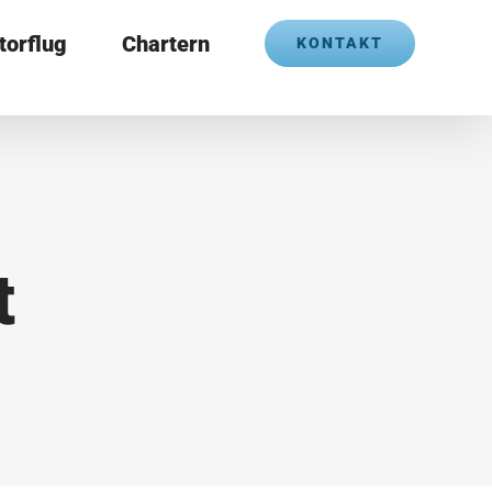
torflug
Chartern
KONTAKT
t