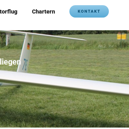
torflug
Chartern
KONTAKT
liegen